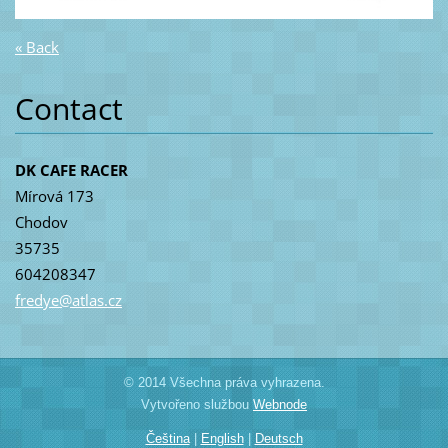
« Back
Contact
DK CAFE RACER
Mírová 173
Chodov
35735
604208347
fredye@a
tlas.cz
© 2014 Všechna práva vyhrazena.
Vytvořeno službou
Webnode
Čeština
|
English
|
Deutsch