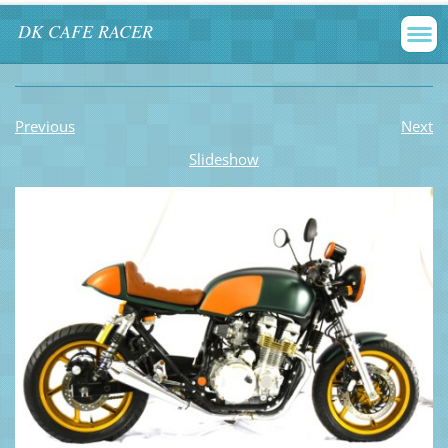
DK CAFE RACER
Previous
Next
Slideshow