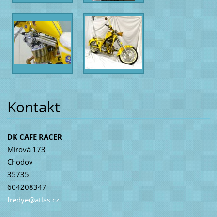
Kontakt
DK CAFE RACER
Mírová 173
Chodov
35735
604208347
fredye@a
tlas.cz