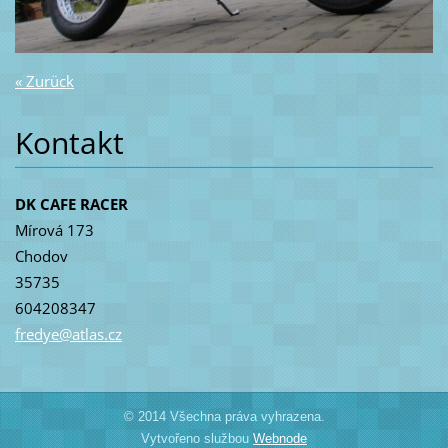
« Zurück
Kontakt
DK CAFE RACER
Mírová 173
Chodov
35735
604208347
fredye@a
tlas.cz
© 2014 Všechna práva vyhrazena.
Vytvořeno službou
Webnode