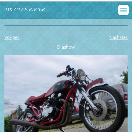
DK CAFE RACER
Voriges
Nächstes
Diashow