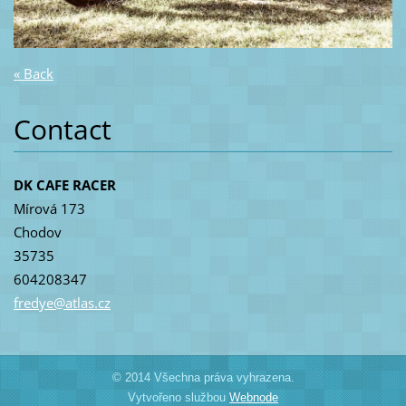
« Back
Contact
DK CAFE RACER
Mírová 173
Chodov
35735
604208347
fredye@a
tlas.cz
© 2014 Všechna práva vyhrazena.
Vytvořeno službou
Webnode