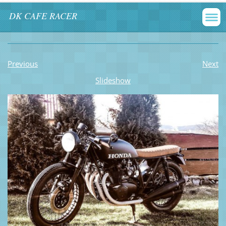
DK CAFE RACER
Previous
Next
Slideshow