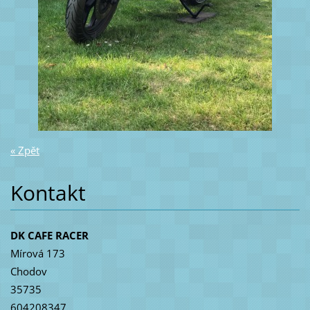
« Zpět
Kontakt
DK CAFE RACER
Mírová 173
Chodov
35735
604208347