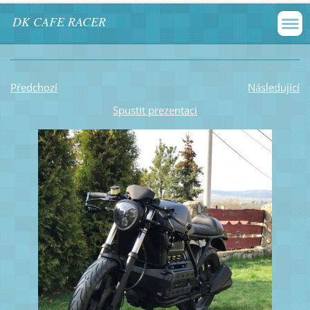
DK CAFE RACER
Předchozí
Následující
Spustit prezentaci