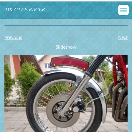
DK CAFE RACER
Previous
Next
Slideshow