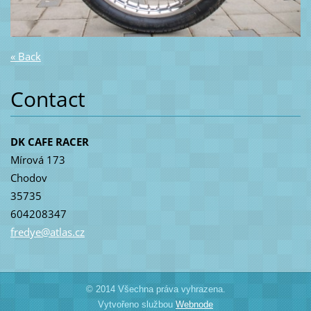
« Back
Contact
DK CAFE RACER
Mírová 173
Chodov
35735
604208347
fredye@a
tlas.cz
© 2014 Všechna práva vyhrazena.
Vytvořeno službou
Webnode