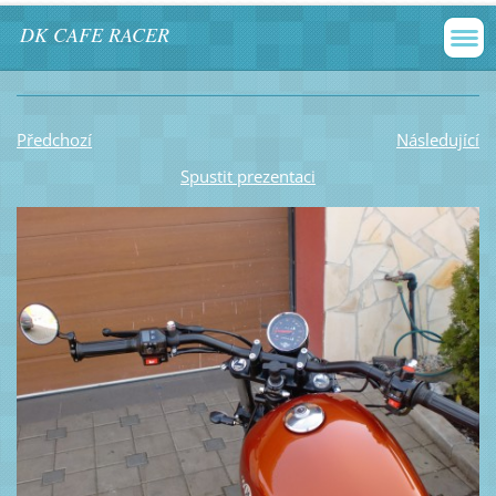
DK CAFE RACER
Předchozí
Následující
Spustit prezentaci