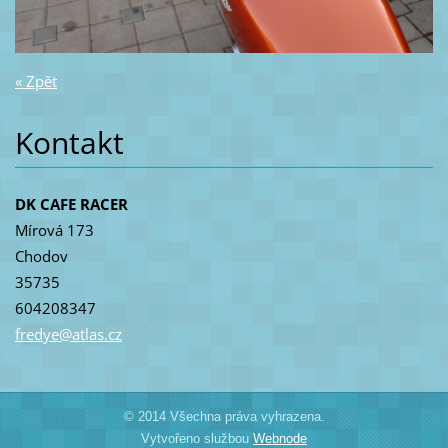
« Zpět
Kontakt
DK CAFE RACER
Mírová 173
Chodov
35735
604208347
fredye@a
tlas.cz
© 2014 Všechna práva vyhrazena.
Vytvořeno službou
Webnode