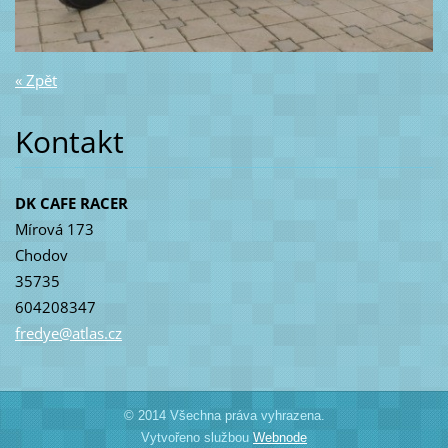
« Zpět
Kontakt
DK CAFE RACER
Mírová 173
Chodov
35735
604208347
fredye@a
tlas.cz
© 2014 Všechna práva vyhrazena.
Vytvořeno službou
Webnode