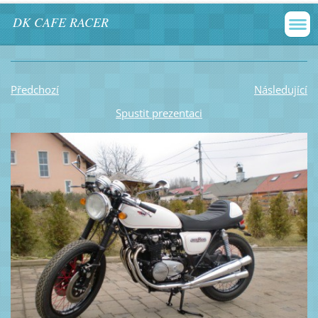
DK CAFE RACER
Předchozí
Následující
Spustit prezentaci