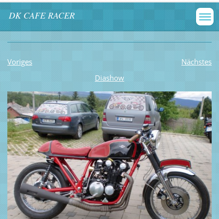
DK CAFE RACER
Voriges
Nächstes
Diashow