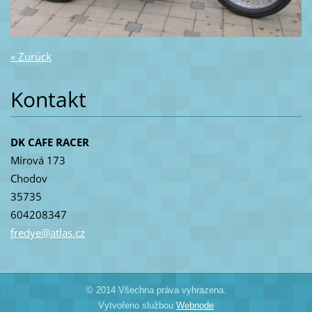
« Zurück
Kontakt
DK CAFE RACER
Mírová 173
Chodov
35735
604208347
fredye@a
tlas.cz
© 2014 Všechna práva vyhrazena.
Vytvořeno službou
Webnode