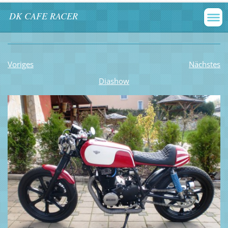
DK CAFE RACER
Voriges
Nächstes
Diashow