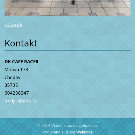
« Zurück
Kontakt
DK CAFE RACER
Mírová 173
Chodov
35735
604208347
fredye@a
tlas.cz
© 2014 Všechna práva vyhrazena.
Vytvořeno službou
Webnode