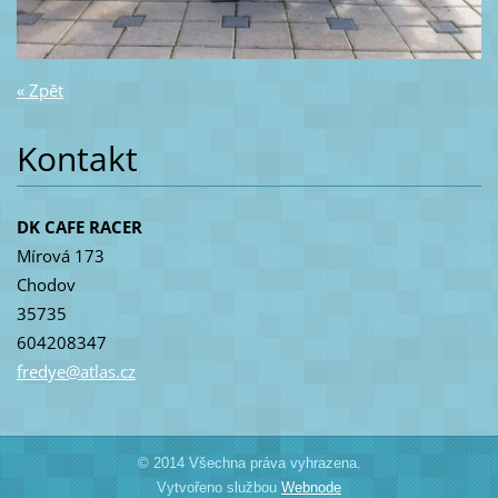
« Zpět
Kontakt
DK CAFE RACER
Mírová 173
Chodov
35735
604208347
fredye@a
tlas.cz
© 2014 Všechna práva vyhrazena.
Vytvořeno službou
Webnode