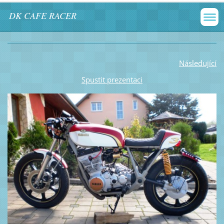
DK CAFE RACER
Následující
Spustit prezentaci