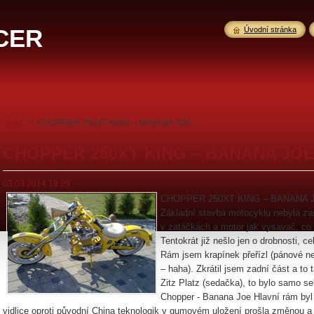
CER
Úvodní stránka
Úvod
>
CHOPPER 250XT KING – BANANA JOE
CHOPPER 250XT KING – BANANA JO
03.03.2014 19:29
CHOPPER 250XT KING – BANANA 
Základní stavba motocyklu nebyla zas 
v zatáčkách a motor jak vysavač, co
Tentokrát již nešlo jen o drobnosti
, ce
Rám jsem krapínek přeřízl (pánové ne
– haha). Zkrátil jsem zadní část a to
Zitz Platz (sedačka), to bylo samo se
Chopper - Banana Joe Hlavní rám byl
vidlice oproti původní China teknologik v gumovém uložení prošla změnou a t