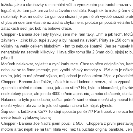
ložiska jako u okruhovky s minimální vůlí a vymezením postraních mezer v
legrační, že tam pak ani za boha živého nechtěla. Krapínek to inženýrům v 
nezbíhaly. Pak mi došlo, že gumové uložení je pro ně při výrobě snažší prot
chyba při odvrtání vlastně už žádná chyba není, protože při použití většího
zatáčkách sedí jak bob na bobové dráze.
Chopper - Banana Joe Tedy kyvku jsem měl rám taky, ,,hm a jak teď‘‘. Motůr
závitem - ,,cink křup, tupé zvuky a byl nápad na světě‘‘. Písty ze 150 ccm
výlisky na vetily celkem hlubokými - hm to nebude špatný!! Jen se musely k
nenarážely na setrvák klikovky. Hlava díky tomu šla 2,3mm dolů, ojojoj to b
páku !!
Motůrek nalakovat, vyleštit a nyní karburace. Chce to něco originálního, ka
nebo jak se ta firma jmenuje, prej vyrábí nějaký motorky v USA a to je někde
nevím, jaký to má přesně výkon, můj odhad je něco kolem 25ps z původních
Chopper - Banana Joe Takže, nějaké to sací koleno z nerezu, ať to vypadá. J
zpomalilo plnění motoru – oou, jak a co stím? No, bylo to bloumámí, převrtáv
neskutečný prase, ale jen do 4000 ot/min a pak nic, a nebo obráceně, dusila 
Nakonec to bylo jednoduché, udělat průměr sání o něco menší aby nebral tol
menší výkon, ale za to to jelo od spoda nahoru tak nějak plynule.
Šup sem s laďákem. Co?? To stojí spoustu peněz?!? Pár trubek z nerezu lešt
světě fešák výfukovej lacinej.
Chopper - Banana Joe Nádrž jsem použil z 50XT Choppera z první přestavby,
motoru a tak nějak se mi tam líbila víc, než ta buclatá originál bambule. Jen 