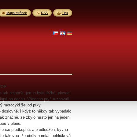
Mapa stránek
RSS
Tisk
E
JOE
tak nejhorší, jen to bylo těžké, plovací
 lapá po dechu. Všechno pryč a znova!!
lý motocykl šel od píky.
 doslovně, i když to někdy tak vypadalo
 tak značně, že zbylo místo jen na jeden
bou v plánu.
 lehce předkopnut a prodloužen, kyvná
o takovou, že přišly namlátit jehličková