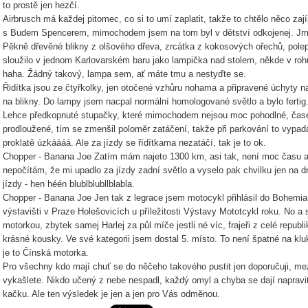
to prostě jen hezčí.
Airbrusch má každej pitomec, co si to umí zaplatit, takže to chtělo něco z
s Budem Spencerem, mimochodem jsem na tom byl v dětství odkojenej. Jme
Pěkně dřevěné blikny z olšového dřeva, zrcátka z kokosových ořechů, pole
sloužilo v jednom Karlovarském baru jako lampička nad stolem, někde v rohu 
haha. Žádný takový, lampa sem, ať máte tmu a nestyďte se.
Řidítka jsou ze čtyřkolky, jen otočené vzhůru nohama a připravené úchyty na
na blikny. Do lampy jsem nacpal normální homologované světlo a bylo fertig
Lehce předkopnuté stupačky, které mimochodem nejsou moc pohodlné, čase
prodloužené, tím se zmenšil poloměr zatáčení, takže při parkování to vypadá,
proklatě úzkáááá. Ale za jízdy se řídítkama nezatáčí, tak je to ok.
Chopper - Banana Joe Zatím mám najeto 1300 km, asi tak, není moc času a
nepočítám, že mi upadlo za jízdy zadní světlo a vyselo pak chvilku jen na dr
jízdy - hen héén blublblubllblabla.
Chopper - Banana Joe Jen tak z legrace jsem motocykl přihlásil do Bohemi
výstavišti v Praze Holešovicích u příležitosti Výstavy Mototcykl roku. No a 
motorkou, zbytek samej Harlej za půl míče jestli né víc, frajeři z celé republ
krásné kousky. Ve své kategorii jsem dostal 5. místo. To není špatné na klu
je to Čínská motorka.
Pro všechny kdo mají chuť se do něčeho takového pustit jen doporučuji, me
vykašlete. Nikdo učený z nebe nespadl, každý omyl a chyba se dají napravit,
kačku. Ale ten výsledek je jen a jen pro Vás odměnou.