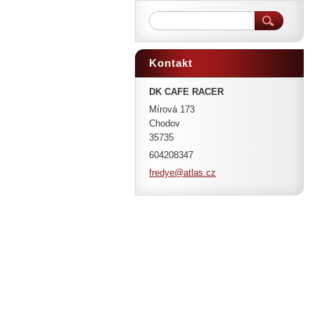
Kontakt
DK CAFE RACER
Mírová 173
Chodov
35735
604208347
fredye@a
tlas.cz