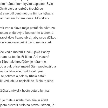
 okolí rámu, kam kyvka zapadne. Bylo
Chině ujelo a rozteče šroubů se
ože se půl centimetru s tím dá hýbat a
 bac hameru to tam vleze. Motorka v
ek ven a hlava moje protáčela závit za
 motoru endurový s kopresním tvarem a
rapet dole flexou ubrat, aby svou délkou
ude komprese, ještě že to nemá start
rbec vedle motoru z boku jako Harley
 tam za tou louží či co. Ani vlastně
 18ps, ale krouťáček je náramnej.
o a pak přišel malér! Sání prodloužilo a
ání a laborace, buď to jelo jako
se potvora a pak by trhala asfalt.
ik vzduchu a neplašil se. Mělo to sice
ička a několik hodin potu a byl na
 je malá a udělá mohutnější efekt
jsem převařil hrdlo na pravou stranu, je