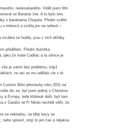
ajímavého, neokoukaného. Viděl jsem film
noval se Banana Joe. A to bylo ono.
pky s banánama Chiquita. Přední světlo
u milenců a svítila jim na neřesti –
 zrcátka se hodily, jsou z nich držáky
.
m předělám. Přední tlumítka
 jako že máte Cadilac a ta silnice je
 vše je zatím bez problému, když
átkách, no asi se mu udělalo zle z té
an Custom Bike přestavby roku 2011 na
světe div se, byl jsem jediný s Chinskou
iky a Evropy, teda klobouk dolů, byli tam
ka z Garáže ne?!! Nikdo nechtěl věřit, že
ze se nekladou, na blbý kecy se
 nebo upravit, stojí to jen čas a nějakou