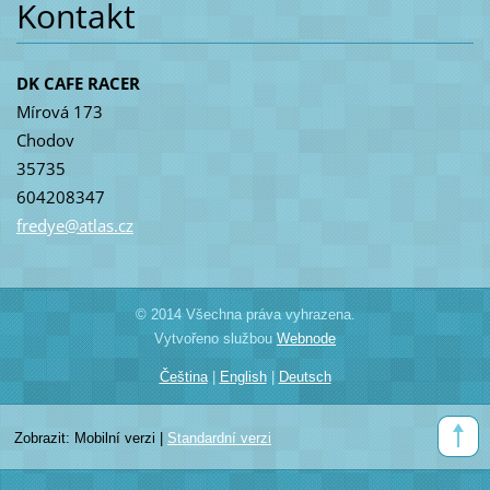
Kontakt
DK CAFE RACER
Mírová 173
Chodov
35735
604208347
fredye@a
tlas.cz
© 2014 Všechna práva vyhrazena.
Vytvořeno službou
Webnode
Čeština
|
English
|
Deutsch
Zobrazit:
Mobilní verzi
|
Standardní verzi