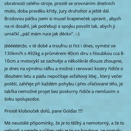
obratnosti celého stroje, prostě se srovnáním dnešních
moto, doba pravěku křídy, Jury druhohor a ještě dál.
Brzdovou páčku jsem si musel krapeneček upravit , abych
na ni dosáhl, jak potřebuji a spojku povolit tak, abych ji
umáčkl ,,páč mám ruce jak děcko‘‘. :-)
Jéééééénže, v té době a troufnu si říct i dnes, vymést ve
130km/h s 492kg a průměrem 40cm díru s hloubkou cca 8-
10cm a motocykl se zachvěje a několikrát dlouze zhoupne,
je dnes na výměnu ráfku a možná i renovaci kostry řidiče o
dlouhém letu a pádu nepočítaje asfaltový lišej , který večer
potěší, zahřeje při každém pohybu i přes ofačované tělo, je
takřka nemožné projet bez poskvrny řidiče a nemluvím o
šoku spolujezdce.
Prostě klobouček dolů, pane Golďas !!!!
Mé neustálé připomínky, že je to těžký a nemotorný, a že to
nebrzdí a nejede a vůbec celý je to na hovňous, se pomalu