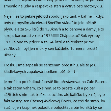
změnilo na údiv a respekt ke stáří a vytrvalosti motocyklu.
Nejen, že to pěkně jelo od spodu, jako tank v bahně ,, když
tedy odmyslím akceleraci šnečího stáda‘‘ to jelo pěkně
plynule a za 5-6 litrů do 130km/h a to pánové a dámy je to
stroj s karburací z roku 1975!!!!!! Chápete to? Rok výroby
1975 a ono to jedééé a za 5-6 litrů a to tenkrát přímé
vstřikování byl jen mokrý sen každého Tunnera, prostě
úžasný.
Trošku jsme zápasili se seřízením předstihu, ale to je u
kladívkových zapalování celkem běžné. :-)
Je mně ho po té dlouhé cestě líto přestavovat na Cafe Racera
a tak zatím váhám, co s ním. Je to prostě kult a po pár
zážitcích s ním tak trošku soucítím, ale kafíčko by z něj bylo
fakt vostrý, ten úžasnej 4válcovej Boxer, co trčí do stran, by
stačilo jen krapínek poladit a polochtat a pár koníků by se