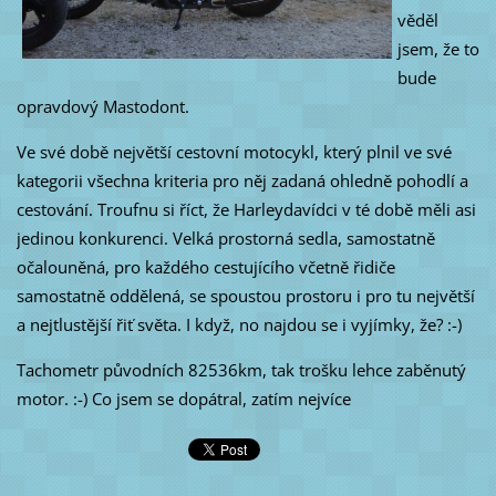
věděl
jsem, že to
bude
opravdový Mastodont.
Ve své době největší cestovní motocykl, který plnil ve své
kategorii všechna kriteria pro něj zadaná ohledně pohodlí a
cestování. Troufnu si říct, že Harleydavídci v té době měli asi
jedinou konkurenci. Velká prostorná sedla, samostatně
očalouněná, pro každého cestujícího včetně řidiče
samostatně oddělená, se spoustou prostoru i pro tu největší
a nejtlustější řiť světa. I když, no najdou se i vyjímky, že? :-)
Tachometr původních 82536km, tak trošku lehce zaběnutý
motor. :-) Co jsem se dopátral, zatím nejvíce