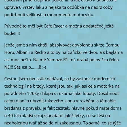
úpravě 6 vrstev laku a nějaká ta ozdůbka na nádrž coby
podtrhnutí velikosti a monumentu motocyklu.
Původně to měl být Cafe Racer a možná dodatečně ještě
bude!!!!!
Jenže jsme s ním chtěli absolvovat dovolenou skrze Černou
Horu, Albánii a Řecko a to by na Cafíčku ve dvou a s báglama
asi moc nešlo. Na mé Yamaze R1 má drahá polovička řekla
NE!!! Ses asi p…….l! :-)
Cestou jsem neustále nadával, co by zastánce moderních
technologií na brzdy, které jsou tak, jak asi celá motorka na
pořádného 120kg chlapa s rukama jako lopaty. Dosáhnout
celou dlaní a ubrzdit takového slona v rozběhu s těmahle
brzdama z pravěku je fakt zážitek, hlavně pokud máte doma
o 40 let mladší stroj s brzdami jak žiletky, co se těší na
neoholenou tvář až se do ní zakousnou. To samé, co se týče