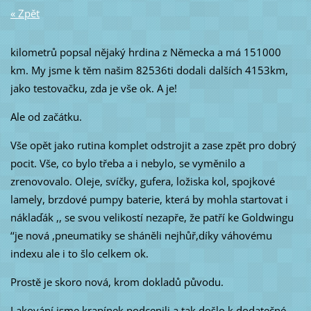
« Zpět
kilometrů popsal nějaký hrdina z Německa a má 151000
km. My jsme k těm našim 82536ti dodali dalších 4153km,
jako testovačku, zda je vše ok. A je!
Ale od začátku.
Vše opět jako rutina komplet odstrojit a zase zpět pro dobrý
pocit. Vše, co bylo třeba a i nebylo, se vyměnilo a
zrenovovalo. Oleje, svíčky, gufera, ložiska kol, spojkové
lamely, brzdové pumpy baterie, která by mohla startovat i
náklaďák ,, se svou velikostí nezapře, že patří ke Goldwingu
‘‘je nová ,pneumatiky se sháněli nejhůř,díky váhovému
indexu ale i to šlo celkem ok.
Prostě je skoro nová, krom dokladů původu.
Lakování jsme krapínek podcenili a tak došlo k dodatečné