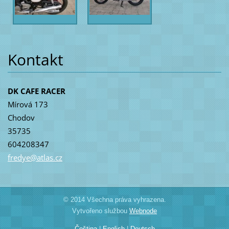
Kontakt
DK CAFE RACER
Mírová 173
Chodov
35735
604208347
fredye@a
tlas.cz
© 2014 Všechna práva vyhrazena.
Vytvořeno službou
Webnode
Čeština
|
English
|
Deutsch