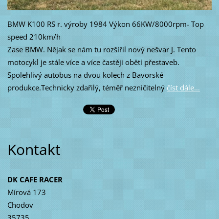
BMW K100 RS r. výroby 1984 Výkon 66KW/8000rpm- Top
speed 210km/h
Zase BMW. Nějak se nám tu rozšířil nový nešvar J. Tento
motocykl je stále více a více častěji obětí přestaveb.
Spolehlivý autobus na dvou kolech z Bavorské
produkce.Technicky zdařilý, téměř nezničitelný
číst dále...
Kontakt
DK CAFE RACER
Mírová 173
Chodov
35735