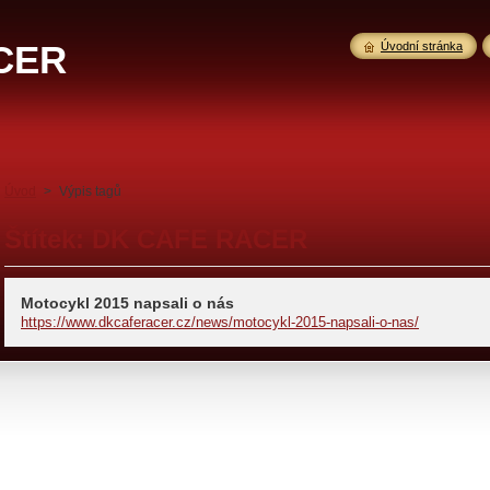
CER
Úvodní stránka
Úvod
>
Výpis tagů
Štítek: DK CAFE RACER
Motocykl 2015 napsali o nás
https://www.dkcaferacer.cz/news/motocykl-2015-napsali-o-nas/