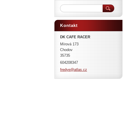
Kontakt
DK CAFE RACER
Mírová 173
Chodov
35735
604208347
fredye@a
tlas.cz