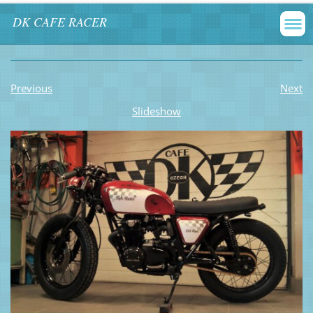
DK CAFE RACER
Previous
Next
Slideshow