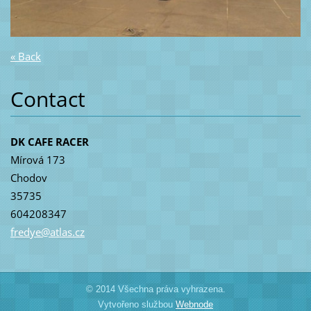
« Back
Contact
DK CAFE RACER
Mírová 173
Chodov
35735
604208347
fredye@a
tlas.cz
© 2014 Všechna práva vyhrazena.
Vytvořeno službou
Webnode