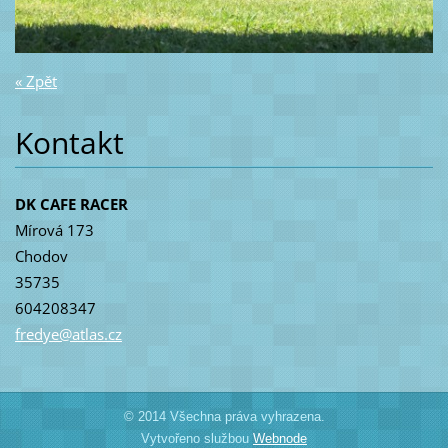
« Zpět
Kontakt
DK CAFE RACER
Mírová 173
Chodov
35735
604208347
fredye@a
tlas.cz
© 2014 Všechna práva vyhrazena.
Vytvořeno službou
Webnode