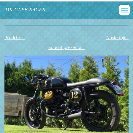
DK CAFE RACER
Předchozí
Následující
Spustit prezentaci