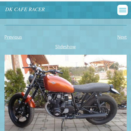
DK CAFE RACER
Previous
Next
Slideshow