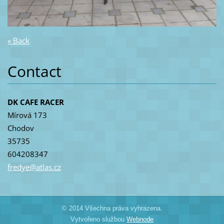
« Back
Contact
DK CAFE RACER
Mírová 173
Chodov
35735
604208347
fredye@a
tlas.cz
© 2014 Všechna práva vyhrazena.
Vytvořeno službou
Webnode