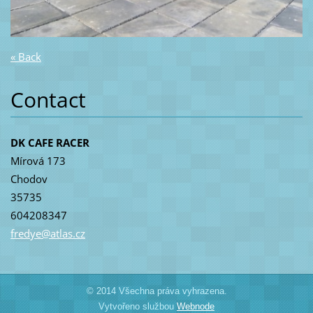
« Back
Contact
DK CAFE RACER
Mírová 173
Chodov
35735
604208347
fredye@a
tlas.cz
© 2014 Všechna práva vyhrazena.
Vytvořeno službou
Webnode