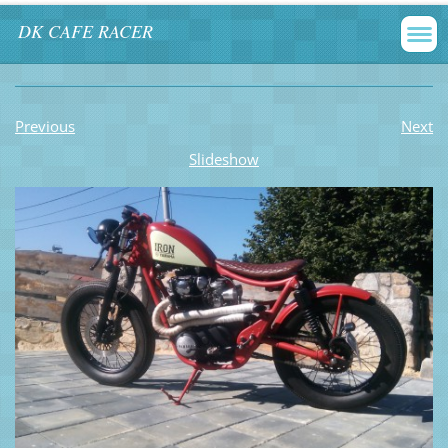
DK CAFE RACER
Previous
Next
Slideshow