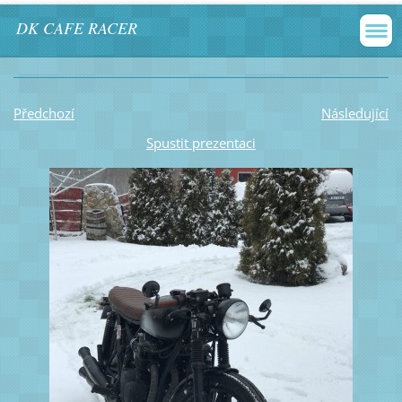
DK CAFE RACER
Předchozí
Následující
Spustit prezentaci