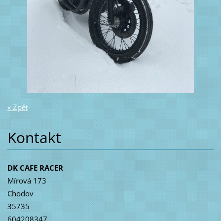
« Zpět
Kontakt
DK CAFE RACER
Mírová 173
Chodov
35735
604208347