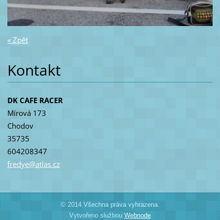
« Zpět
Kontakt
DK CAFE RACER
Mírová 173
Chodov
35735
604208347
fredye@a
tlas.cz
© 2014 Všechna práva vyhrazena.
Vytvořeno službou
Webnode