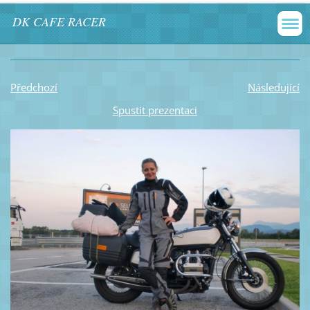
DK CAFE RACER
Předchozí
Následující
Spustit prezentaci