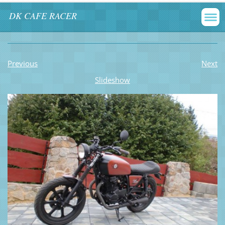
DK CAFE RACER
Previous
Next
Slideshow