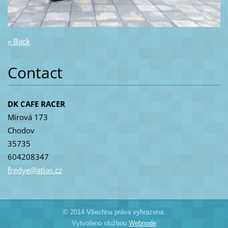
« Back
Contact
DK CAFE RACER
Mírová 173
Chodov
35735
604208347
fredye@a
tlas.cz
© 2014 Všechna práva vyhrazena.
Vytvořeno službou
Webnode