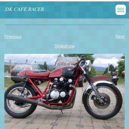
DK CAFE RACER
Previous
Next
Slideshow