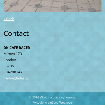
« Back
Contact
DK CAFE RACER
Mírová 173
Chodov
35735
604208347
fredye@a
tlas.cz
© 2014 Všechna práva vyhrazena.
Vytvořeno službou
Webnode