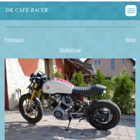
DK CAFE RACER
Previous
Next
Slideshow