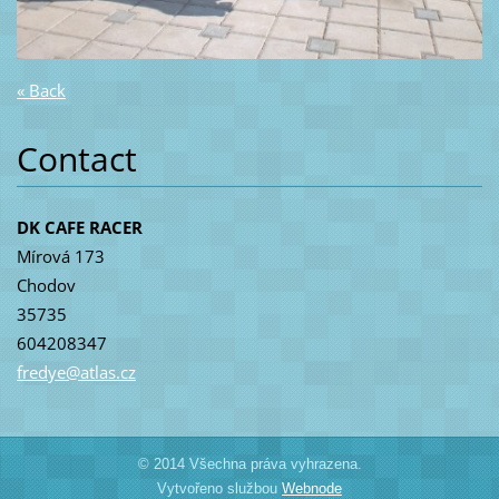
« Back
Contact
DK CAFE RACER
Mírová 173
Chodov
35735
604208347
fredye@a
tlas.cz
© 2014 Všechna práva vyhrazena.
Vytvořeno službou
Webnode