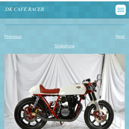
DK CAFE RACER
Previous
Next
Slideshow