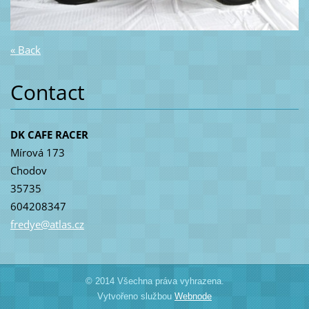
« Back
Contact
DK CAFE RACER
Mírová 173
Chodov
35735
604208347
fredye@a
tlas.cz
© 2014 Všechna práva vyhrazena.
Vytvořeno službou
Webnode