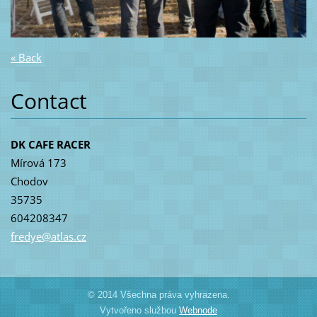
« Back
Contact
DK CAFE RACER
Mírová 173
Chodov
35735
604208347
fredye@a
tlas.cz
© 2014 Všechna práva vyhrazena.
Vytvořeno službou
Webnode