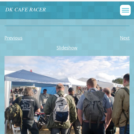
DK CAFE RACER
Previous
Next
Slideshow