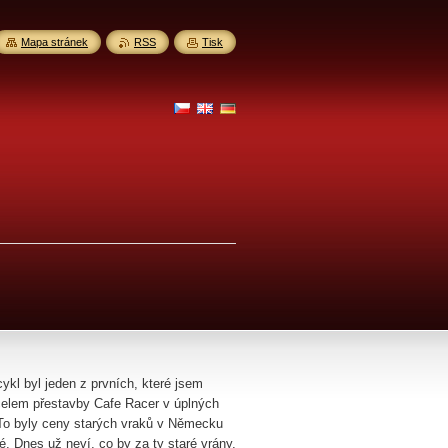
Mapa stránek
RSS
Tisk
ykl byl jeden z prvních, které jsem
čelem přestavby Cafe Racer v úplných
To byly ceny starých vraků v Německu
vé. Dnes už neví, co by za ty staré vrány,