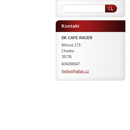
Kontakt
DK CAFE RACER
Mírová 173
Chodov
35735
604208347
fredye@a
tlas.cz