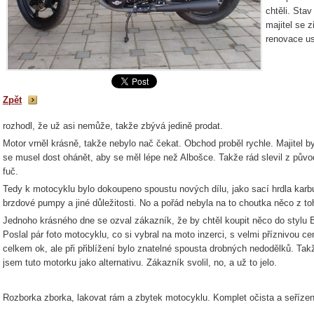
chtěli. Sta
majitel se 
renovace us
Zpět
rozhodl, že už asi nemůže, takže zbývá jedině prodat.
Motor vrněl krásně, takže nebylo nač čekat. Obchod proběl rychle. Majitel b
se musel dost ohánět, aby se měl lépe než Albošce. Takže rád slevil z původ
fuč.
Tedy k motocyklu bylo dokoupeno spoustu nových dílu, jako sací hrdla kar
brzdové pumpy a jiné důležitosti. No a pořád nebyla na to choutka něco z toh
Jednoho krásného dne se ozval zákazník, že by chtěl koupit něco do stylu
Poslal pár foto motocyklu, co si vybral na moto inzerci, s velmi příznivou 
celkem ok, ale při přiblížení bylo znatelné spousta drobných nedodělků. Takže
jsem tuto motorku jako alternativu. Zákazník svolil, no, a už to jelo.
Rozborka zborka, lakovat rám a zbytek motocyklu. Komplet očista a seřízení. 