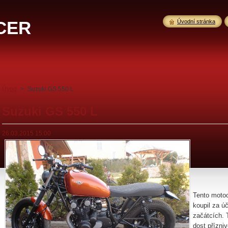
CER
Úvodní stránka
Úvod
>
Suzuki GS 550 L
Suzuki GS 550 L
26.03.2015 15:00
Tento motoc
koupil za ú
začátcích. 
dost přízni