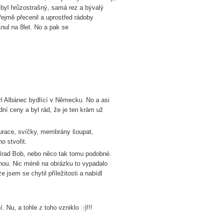
v byl hrůzostrašný, samá rez a bývalý
zřejmě přecenil a uprostřed rádoby
nul na 8let. No a pak se
yl Albánec bydlící v Německu. No a asi
ní ceny a byl rád, že je ten krám už
burace, svíčky, membrány šoupat,
o stvořit.
 Brad Bob, nebo něco tak tomu podobné.
cenou. Nic méně na obrázku to vypadalo
 jsem se chytil příležitosti a nabídl
Nu, a tohle z toho vzniklo :-)!!!