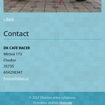
« Back
Contact
DK CAFE RACER
Mírová 173
Chodov
35735
604208347
fredye@a
tlas.cz
© 2014 Všechna práva vyhrazena.
Vytvořeno službou
Webnode