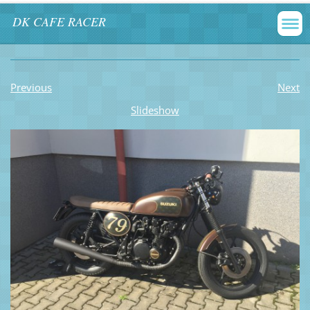
DK CAFE RACER
Previous
Next
Slideshow