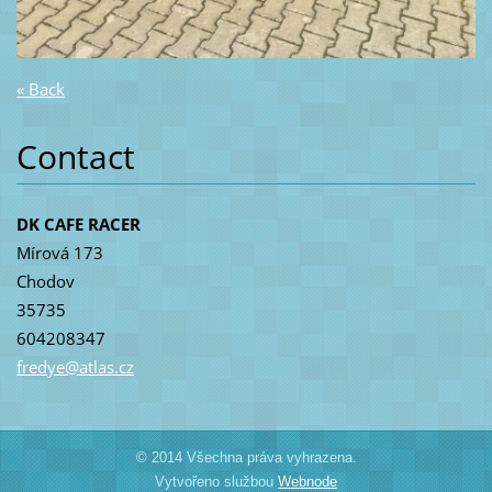
« Back
Contact
DK CAFE RACER
Mírová 173
Chodov
35735
604208347
fredye@a
tlas.cz
© 2014 Všechna práva vyhrazena.
Vytvořeno službou
Webnode