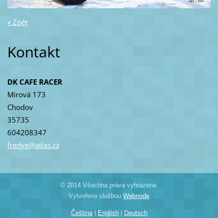
« Zpět
Kontakt
DK CAFE RACER
Mírová 173
Chodov
35735
604208347
fredye@a
tlas.cz
© 2014 Všechna práva vyhrazena.
Vytvořeno službou
Webnode
Čeština
|
English
|
Deutsch