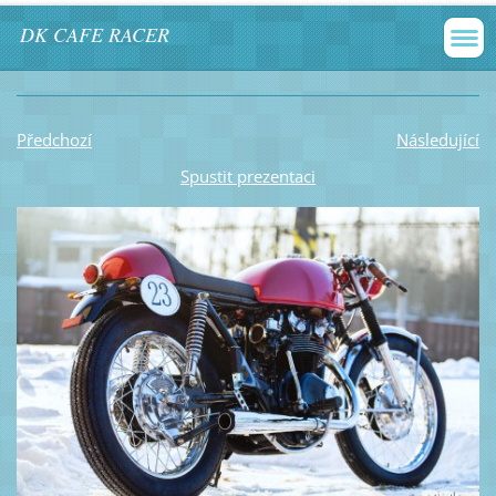
DK CAFE RACER
Předchozí
Následující
Spustit prezentaci